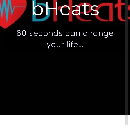
b
H
e
a
t
s
6
0
s
e
c
o
n
d
s
c
a
n
c
h
a
n
g
e
y
o
u
r
l
i
f
e
.
.
.