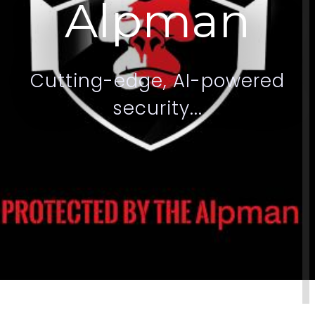
A
l
p
m
a
n
C
u
t
t
i
n
g
-
e
d
g
e
,
A
I
-
p
o
w
e
r
e
d
s
e
c
u
r
i
t
y
.
.
.