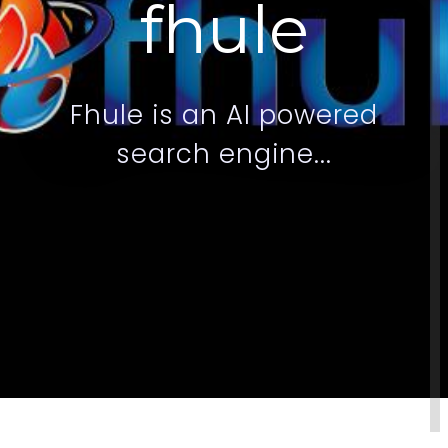
f
h
u
l
e
F
h
u
l
e
i
s
a
n
A
I
p
o
w
e
r
e
d
s
e
a
r
c
h
e
n
g
i
n
e
.
.
.